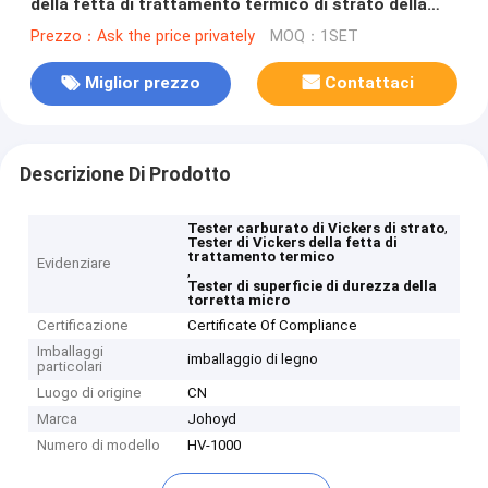
della fetta di trattamento termico di strato della
torretta manuale
Prezzo：Ask the price privately
MOQ：1SET
Miglior prezzo
Contattaci
Descrizione Di Prodotto
,
Tester carburato di Vickers di strato
Tester di Vickers della fetta di
trattamento termico
Evidenziare
,
Tester di superficie di durezza della
torretta micro
Certificazione
Certificate Of Compliance
Imballaggi
imballaggio di legno
particolari
Luogo di origine
CN
Marca
Johoyd
Numero di modello
HV-1000