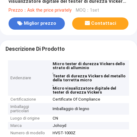
visualizzatore digitale del tester di durezza Vickers
dello strato di alluminio
Prezzo：Ask the price privately
MOQ：1set
Miglior prezzo
Contattaci
Descrizione Di Prodotto
Micro tester di durezza Vickers dello
strato di alluminio
,
Tester di durezza Vickers del metallo
Evidenziare
della torretta micro
,
Micro visualizzatore digitale del
tester di durezza Vickers
Certificazione
Certificate Of Compliance
Imballaggi
Imballaggio di legno
particolari
Luogo di origine
CN
Marca
Johoyd
Numero di modello
HVST-1000Z