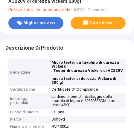
AC220V di durezza Vickers 200gf
Prezzo：Ask the price privately
MOQ：1 insieme
Miglior prezzo
Contattaci
Descrizione Di Prodotto
Micro tester da tavolino di durezza
Vickers
,
Tester di durezza Vickers di AC220V
Evidenziare
,
micro tester di durezza Vickers di
200 gf
Certificazione
Certificate Of Compliance
La dimensione d'imballaggio della
Imballaggi
scatola di legno è 62*39*83CM e pesa
particolari
circa 45KG
Luogo di origine
La Cina
Marca
Johoyd
Numero di modello
HV-1000Z