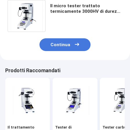
Il micro tester trattato
termicamente 3000HV di durezza
Vickers 50HZ ha carburato i film
sottili di strato
Continua
Prodotti Raccomandati
Il trattamento
Tester di
Tester carbura