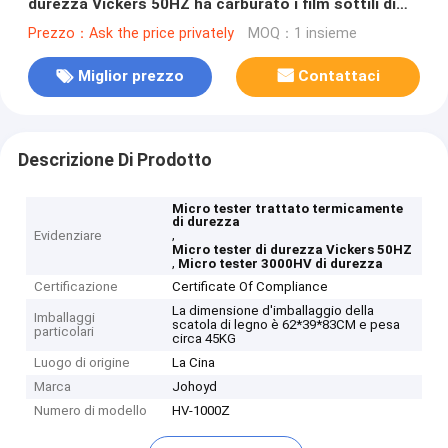
durezza Vickers 50HZ ha carburato i film sottili di
strato
Prezzo：Ask the price privately
MOQ：1 insieme
Miglior prezzo
Contattaci
Descrizione Di Prodotto
Micro tester trattato termicamente
di durezza
,
Evidenziare
Micro tester di durezza Vickers 50HZ
,
Micro tester 3000HV di durezza
Certificazione
Certificate Of Compliance
La dimensione d'imballaggio della
Imballaggi
scatola di legno è 62*39*83CM e pesa
particolari
circa 45KG
Luogo di origine
La Cina
Marca
Johoyd
Numero di modello
HV-1000Z