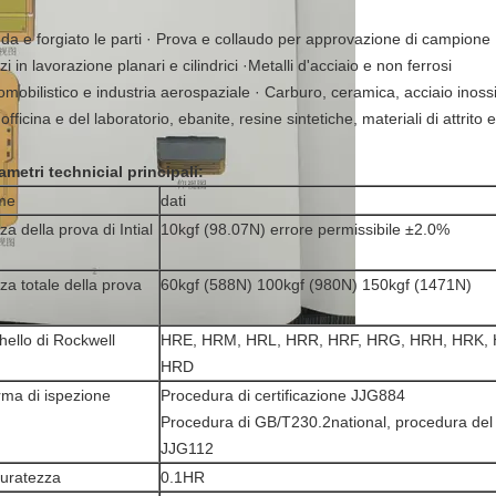
da e forgiato le parti · Prova e collaudo per approvazione di campione
i in lavorazione planari e cilindrici ·Metalli d'acciaio e non ferrosi
omobilistico e industria aerospaziale · Carburo, ceramica, acciaio inossi
'officina e del laboratorio, ebanite, resine sintetiche, materiali di attrito e
ametri technicial principali:
me
dati
za della prova di Intial
10kgf (98.07N) errore permissibile ±2.0%
za totale della prova
60kgf (588N) 100kgf (980N) 150kgf (1471N)
hello di Rockwell
HRE, HRM, HRL, HRR, HRF, HRG, HRH, HRK, 
HRD
ma di ispezione
Procedura di certificazione JJG884
Procedura di GB/T230.2national, procedura del i
JJG112
uratezza
0.1HR