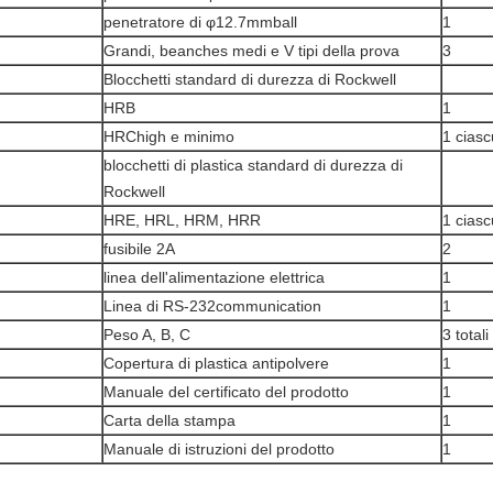
penetratore di φ12.7mmball
1
Grandi, beanches medi e V tipi della prova
3
Blocchetti standard di durezza di Rockwell
HRB
1
HRChigh e minimo
1 cias
blocchetti di plastica standard di durezza di
Rockwell
HRE, HRL, HRM, HRR
1 cias
fusibile 2A
2
linea dell'alimentazione elettrica
1
Linea di RS-232communication
1
Peso A, B, C
3 totali
Copertura di plastica antipolvere
1
Manuale del certificato del prodotto
1
Carta della stampa
1
Manuale di istruzioni del prodotto
1