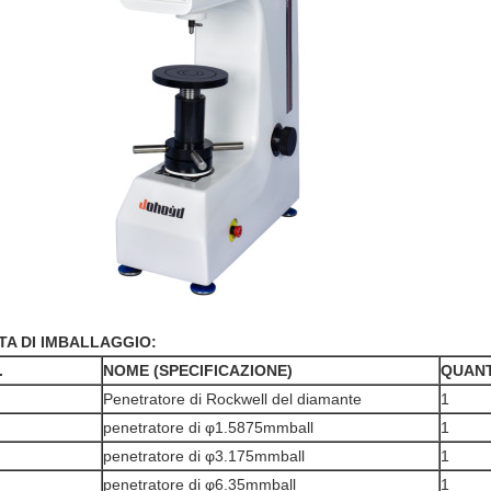
TA DI IMBALLAGGIO:
.
NOME (SPECIFICAZIONE)
QUANT
Penetratore di Rockwell del diamante
1
penetratore di φ1.5875mmball
1
penetratore di φ3.175mmball
1
penetratore di φ6.35mmball
1