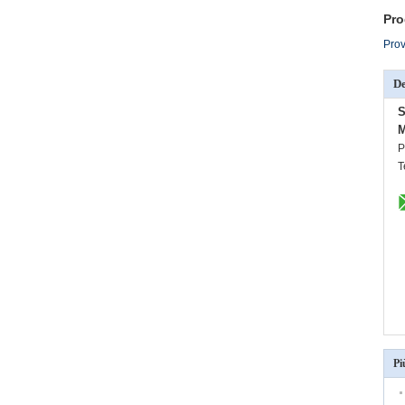
Pro
Prov
De
S
M
P
T
Pi