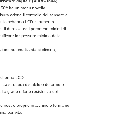
lizzatore digitale (XHRS-150A)
RS-150A ha un menu novello
isura adotta il controllo del sensore e
 sullo schermo LCD. strumento.
i di durezza ed i parametri minimi di
ntificare lo spessore minimo della
azione automatizzata si elimina,
e schermo LCD;
. La struttura è stabile e deforme e
alto grado e forte resistenza del
 le nostre proprie macchine e forniamo i
ina per vita;