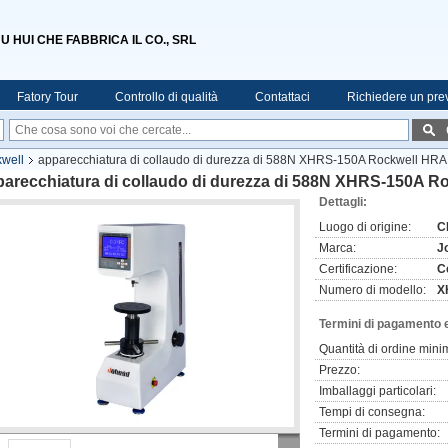
 HUI CHE FABBRICA IL CO., SRL
Fatory Tour
Controllo di qualità
Contattaci
Richiedere un pre
kwell
apparecchiatura di collaudo di durezza di 588N XHRS-150A Rockwell HRA
parecchiatura di collaudo di durezza di 588N XHRS-150A R
Dettagli:
Luogo di origine:
C
Marca:
J
Certificazione:
C
Numero di modello:
X
Termini di pagamento 
Quantità di ordine mini
Prezzo:
Imballaggi particolari:
Tempi di consegna:
Termini di pagamento: