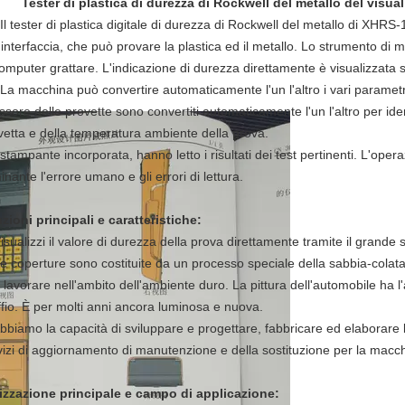
Tester di plastica di durezza di Rockwell del metallo del visua
Il tester di plastica digitale di durezza di Rockwell del metallo di XH
l'interfaccia, che può provare la plastica ed il metallo. Lo strumento di m
computer grattare. L'indicazione di durezza direttamente è visualizzata
La macchina può convertire automaticamente l'un l'altro i vari parametr
ssore delle provette sono convertiti automaticamente l'un l'altro per ide
vetta e della temperatura ambiente della prova.
stampante incorporata, hanno letto i risultati dei test pertinenti. L'oper
inante l'errore umano e gli errori di lettura.
zioni principali e caratteristiche:
isualizzi il valore di durezza della prova direttamente tramite il grand
Le coperture sono costituite da un processo speciale della sabbia-colata
 lavorare nell'ambito dell'ambiente duro. La pittura dell'automobile ha l'
ffio. È per molti anni ancora luminosa e nuova.
Abbiamo la capacità di sviluppare e progettare, fabbricare ed elaborare
vizi di aggiornamento di manutenzione e della sostituzione per la macch
lizzazione principale e campo di applicazione: