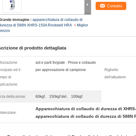
Contatto
Grande immagine :
apparecchiatura di collaudo di
durezza di 588N XHRS-150A Rockwell HRA
Miglior
prezzo
crizione di prodotto dettagliata
ilizzazione
ast e parti forgiate · Prova e collaudo
incipale ed il
per approvazione di campione
Righello
mpo di
dell'attuatore:
plicazione:
rza della prova:
60kgf、 150kgf del、 100kgf
Apparecchiatura di collaudo di durezza di XHRS
idenziare:
apparecchiatura di collaudo di durezza di 588N 