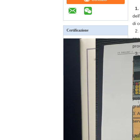
1.
del
di 
Certificazione
2. 
spe
pro
3, 
elim
Fun
1.
V
2. 
può
gra
3. 
ser
Uti