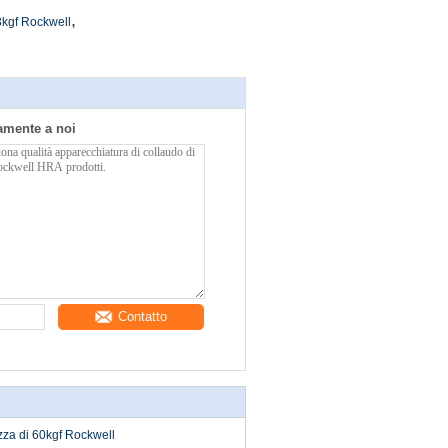
,
 3kgf Rockwell
tamente a noi
Contatto
zza di 60kgf Rockwell