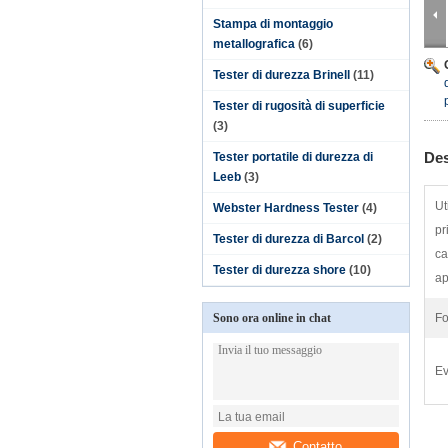
Stampa di montaggio
metallografica
(6)
Tester di durezza Brinell
(11)
Tester di rugosità di superficie
(3)
Des
Tester portatile di durezza di
Leeb
(3)
Ut
Webster Hardness Tester
(4)
pr
Tester di durezza di Barcol
(2)
ca
Tester di durezza shore
(10)
ap
Sono ora online in chat
Fo
Ev
Contatto