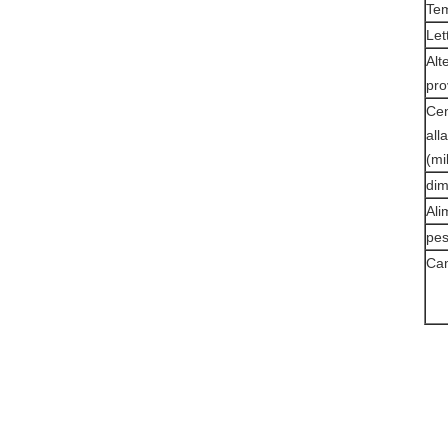
Tem
Let
Alt
pro
Cen
all
(mil
dim
Ali
pes
Cam