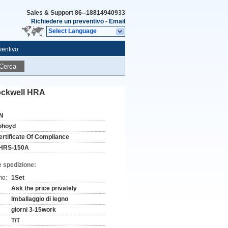
Sales & Support
86--18814940933
Richiedere un preventivo
-
Email
Select Language
ventivo
Cerca
ockwell HRA
N
ohoyd
ertificate Of Compliance
HRS-150A
e spedizione:
mo:
1Set
Ask the price privately
Imballaggio di legno
giorni 3-15work
T/T