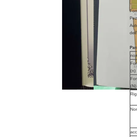
Fon
Pezz
Aut
dell
Par
no
For
(n)
For
(N)
Rig
Nor
acc