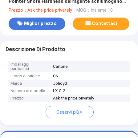
Pointer Shore Hardness dell'agente schiumogeno
(LX-C-2)
Prezzo：Ask the price privately
MOQ：Insieme 10
Miglior prezzo
Contattaci
Descrizione Di Prodotto
Imballaggi
Cartone
particolari
Luogo di origine
CN
Marca
Johoyd
Numero di modello
LX-C-2
Prezzo
Ask the price privately
Osservi più