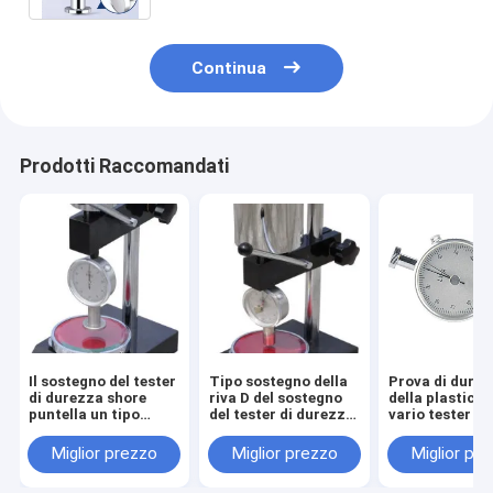
Continua
Prodotti Raccomandati
Il sostegno del tester
Tipo sostegno della
Prova di dure
di durezza shore
riva D del sostegno
della plastica e
puntella un tipo
del tester di durezza
vario tester L
sostegno del tester
shore del tester di
di durezza sho
di durezza di tipo C
durezza
delle gomme
Miglior prezzo
Miglior prezzo
Miglior pr