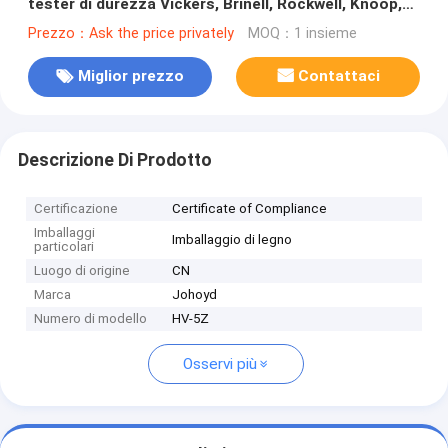
tester di durezza Vickers, Brinell, Rockwell, Knoop,
conversione libera
Prezzo：Ask the price privately
MOQ：1 insieme
Miglior prezzo
Contattaci
Descrizione Di Prodotto
Certificazione
Certificate of Compliance
Imballaggi
Imballaggio di legno
particolari
Luogo di origine
CN
Marca
Johoyd
Numero di modello
HV-5Z
Osservi più