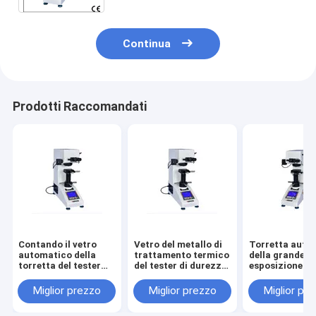
Continua
Prodotti Raccomandati
Contando il vetro
Vetro del metallo di
Torretta auto
automatico della
trattamento termico
della grande
torretta del tester
del tester di durezza
esposizione de
HV0.5 di durezza
Vickers del sensore
tester di dure
Vickers di Digital
ceramico
Vickers di Digi
Miglior prezzo
Miglior prezzo
Miglior pr
dell'esposizione
HV0.5 del sens
ceramico